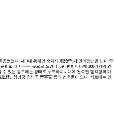
공됐었다. 제 3대 황제인 순치제(順治帝)가 만리장성을 넘어 중
회할 때 머무는 곳으로 쓰였다. 6만 평방미터에 300여칸의 건
라 할 수 있는 동로에는 청태조 누르하치시대에 건축된 팔각형의 대
凰樓), 청녕궁(칭닝꿍 靑寧宮)등의 건축물이 있다. 서로에는 건