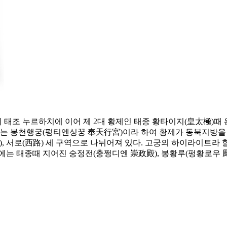
조 누르하치에 이어 제 2대 황제인 태종 황타이지(皇太極)때 완
는 봉천행궁(펑티엔싱꿍 奉天行宮)이라 하여 황제가 동북지방을 순
路), 서로(西路) 세 구역으로 나뉘어져 있다. 고궁의 하이라이트
에는 태종때 지어진 숭정전(충쩡디엔 崇政殿), 봉황루(펑황로우 鳳