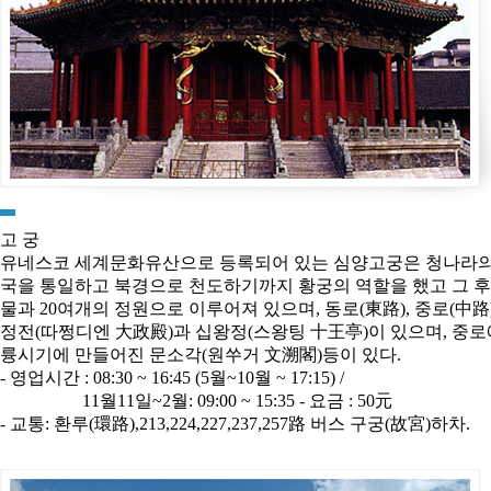
고 궁
유네스코 세계문화유산으로 등록되어 있는 심양고궁은 청나라의 태
국을 통일하고 북경으로 천도하기까지 황궁의 역할을 했고 그 후
물과 20여개의 정원으로 이루어져 있으며, 동로(東路), 중로(中
정전(따쩡디엔 大政殿)과 십왕정(스왕팅 十王亭)이 있으며, 중로
륭시기에 만들어진 문소각(원쑤거 文溯閣)등이 있다.
- 영업시간 : 08:30 ~ 16:45 (5월~10월 ~ 17:15) /
11월11일~2월: 09:00 ~ 15:35 - 요금 : 50元
- 교통: 환루(環路),213,224,227,237,257路 버스 구궁(故宮)하차.