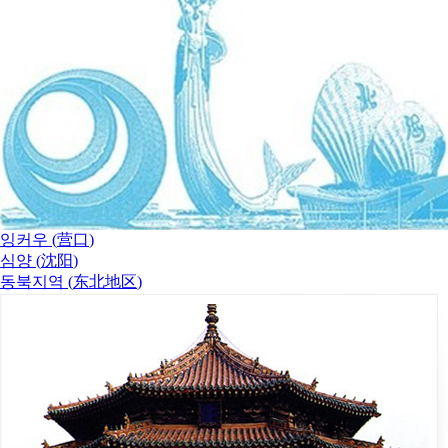
잉커우 (
营口
)
심양 (
沈阳
)
동북지역 (
东北地区
)