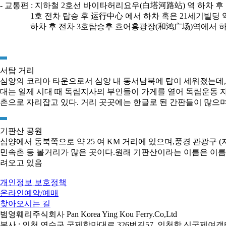
- 교통편 : 지하철 2호선 바이타허리요우(白塔河路站) 역 하차 후
1호 전차 탑승 후 运行中心 에서 하차 혹은 21세기빌딩
하차 후 전차 3호탑승후 흐어홍광장(和鸿广场)역에서 
서탑 거리
심양의 코리아 타운으로서 심양 내 동서남북에 탑이 세워졌는데, 
대는 일제 시대 때 독립지사의 부인들이 가게를 열어 독립운동 
촌으로 자리잡고 있다. 거리 곳곳에는 한글로 된 간판들이 많으
기판산 공원
심양에서 동북쪽으로 약 25 여 KM 거리에 있으며,풍경 관광구 
민속촌 등 볼거리가 많은 곳이다.원래 기판산이라는 이름은 이름
려오고 있음
개인정보 보호정책
온라인예약/예매
찾아오시는 길
범영훼리주식회사 Pan Korea Ying Kou Ferry.Co,Ltd
본사 : 인천 연수구 국제항만대로 326번길57, 인천항 신국제여객터