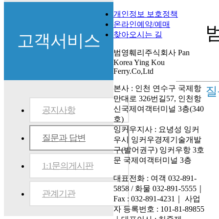
개인정보 보호정책
온라인예약/예매
찾아오시는 길
고객서비스
범영훼리주식회사 Pan
Korea Ying Kou
Ferry.Co,Ltd
본사 : 인천 연수구 국제항
질
만대로 326번길57, 인천항
신국제여객터미널 3층(340
공지사항
호)
잉커우지사 : 요녕성 잉커
질문과 답변
우시 잉커우경제기술개발
구(발어권구) 잉커우항 3호
문 국제여객터미널 3층
1:1문의게시판
대표전화 : 여객 032-891-
5858 / 화물 032-891-5555
｜
관계기관
Fax : 032-891-4231
｜
사업
자 등록번호 : 101-81-89855