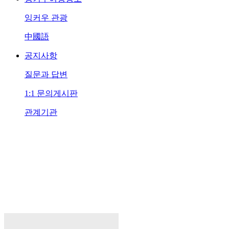
잉커우 관광
中國語
공지사항
질문과 답변
1:1 문의게시판
관계기관