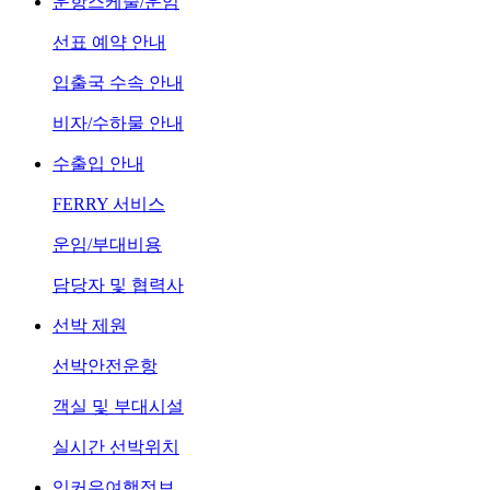
운항스케줄/운임
선표 예약 안내
입출국 수속 안내
비자/수하물 안내
수출입 안내
FERRY 서비스
운임/부대비용
담당자 및 협력사
선박 제원
선박안전운항
객실 및 부대시설
실시간 선박위치
잉커우여행정보