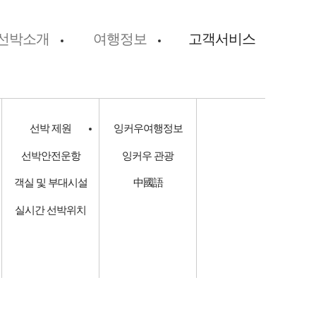
선박소개
여행정보
고객서비스
선박 제원
잉커우여행정보
선박안전운항
잉커우 관광
객실 및 부대시설
中國語
실시간 선박위치