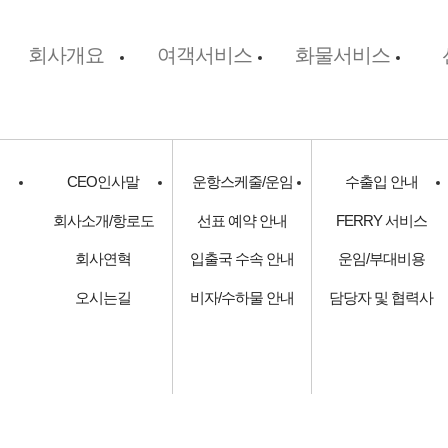
회사개요
여객서비스
화물서비스
CEO인사말
운항스케줄/운임
수출입 안내
회사소개/항로도
선표 예약 안내
FERRY 서비스
회사연혁
입출국 수속 안내
운임/부대비용
오시는길
비자/수하물 안내
담당자 및 협력사