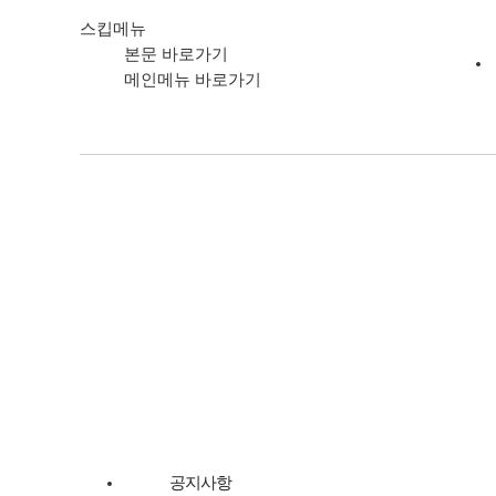
스킵메뉴
본문 바로가기
메인메뉴 바로가기
고객서비스
공지사항
질문과 답변
1:1문의게시판
관계기관
고객서비스
공지사항
범영훼리 소식
범영훼리 공지사항
: NOTICE
공지사항