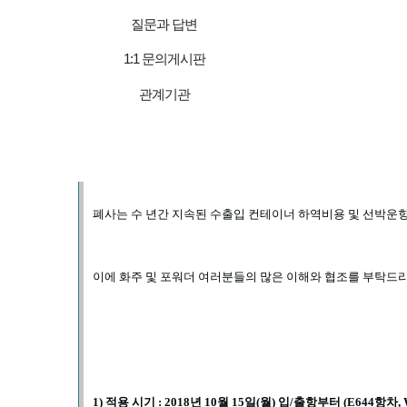
질문과 답변
한국 수
1:1 문의게시판
관계기관
귀사의 일익 번창함을 기원하오며
,
평소 폐사를 이용해 주심
폐사는 수 년간 지속된 수출입 컨테이너 하역비용 및 선박운
이에 화주 및 포워더 여러분들의 많은 이해와 협조를 부탁드
1)
적용 시기
: 2018
년
10
월
15
일
(
월
)
입
/
출항부터
(E644
항차
,