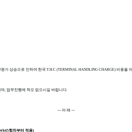
출입 화물 T.H.C (TERMINAL HANDLING CHARGE) 비용 조정
에 깊이 감사드립니다
.
항원가 상승으로 인하여 한국
T.H.C (TERMINAL HANDLING CHARGE)
비용을 
리며
,
업무진행에 착오 없으시길 바랍니다
.
---
아 래
---
 W645
항차부터 적용
)