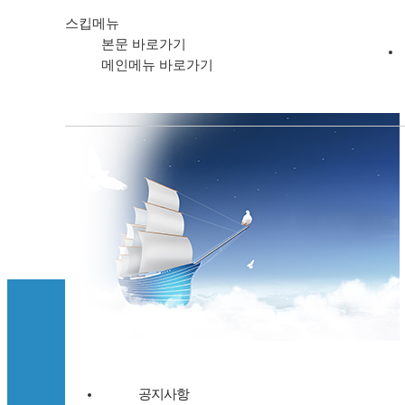
스킵메뉴
본문 바로가기
메인메뉴 바로가기
개인정
범영훼리주식회사 Pan
범영훼
고객서비스
본사 : 인천 연
잉커우지사 : 
공지사항