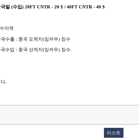
한국발
(
수입
) 20FT CNTR - 20 $ / 40FT CNTR - 40 $
수지역
한국수출
:
중국 도착지
(
잉커우
)
징수
한국수입
:
중국 선적지
(
잉커우
)
징수
.
다.