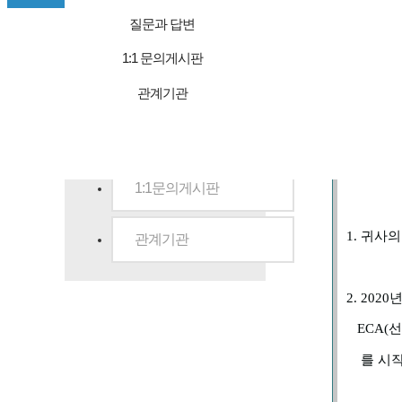
대표전화 : 여객 03
질문과 답변
Copyright © 
범영훼리
1:1 문의게시판
공지사항
관계기관
질문과 답변
1:1문의게시판
1.
귀사의
관계기관
2.
2020
ECA(
선
를 시작