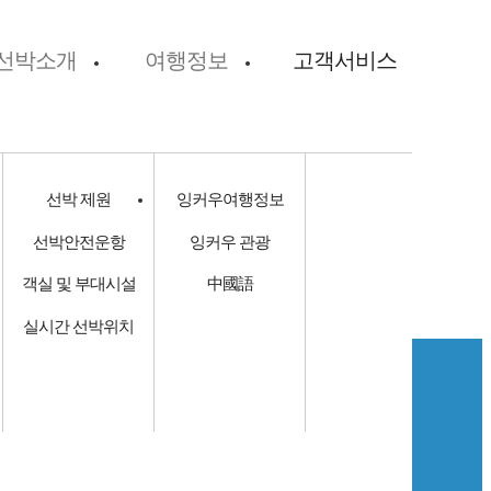
선박소개
여행정보
고객서비스
선박 제원
잉커우여행정보
선박안전운항
잉커우 관광
객실 및 부대시설
中國語
실시간 선박위치
널 3층