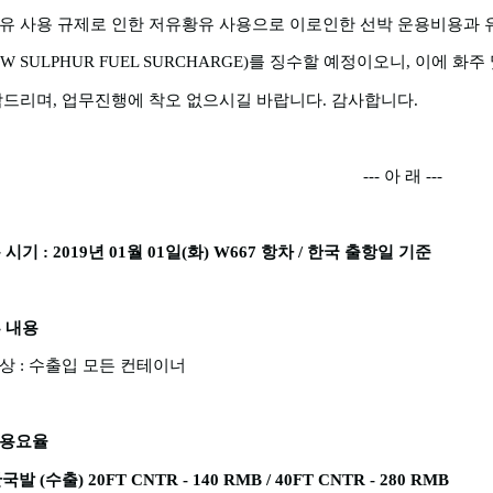
유 사용 규제로 인한 저유황유 사용으로 이로인한 선박 운용비용과 
W SULPHUR FUEL SURCHARGE)
를 징수할 예정이오니
,
이에 화주
탁드리며
,
업무진행에 착오 없으시길 바랍니다
.
감사합니다
.
---
아 래
---
 시기
: 2019
년
01
월
01
일
(
화
) W667
항차
/
한국 출항일 기준
 내용
대상
:
수출입 모든 컨테이너
용요율
한국발
(
수출
) 20FT CNTR - 140 RMB / 40FT CNTR - 280 RMB