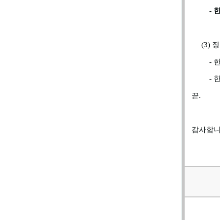
-
(3)
징
-
-
끝
.
감사합니