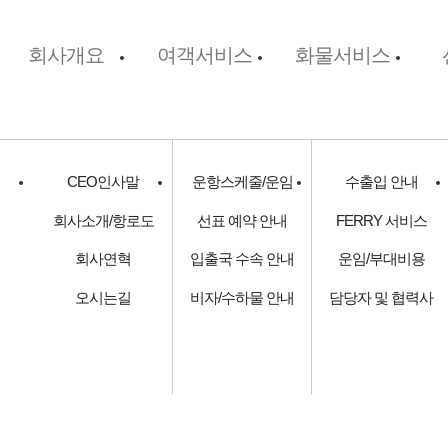
회사개요
여객서비스
화물서비스
CEO인사말
운항스케줄/운임
수출입 안내
회사소개/항로도
선표 예약 안내
FERRY 서비스
회사연혁
입출국 수속 안내
운임/부대비용
오시는길
비자/수하물 안내
담당자 및 협력사
보 보호정책
온라인예약/예매
찾아오시는 길
 Korea Ying Kou Ferry.Co,Ltd
리 소식
수구 국제항만대로 326번길57, 인천항 신국제여객터미널 3층(340호)
요녕성 잉커우시 잉커우경제기술개발구(발어권구) 잉커우항 3호문 국제여객터미
고객서비스
공지사항