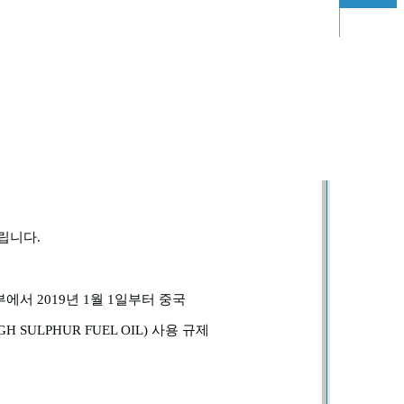
01-81-89855
｜
대표이사 : 치중제
안내
드립니다
.
부에서
2019
년
1
월
1
일부터 중국
GH SULPHUR FUEL OIL)
사용 규제